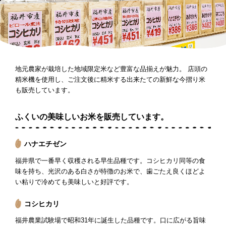
地元農家が栽培した地域限定米など豊富な品揃えが魅力。 店頭の
精米機を使用し、ご注文後に精米する出来たての新鮮な今摺り米
も販売しています。
ふくいの美味しいお米を販売しています。
ハナエチゼン
福井県で一番早く収穫される早生品種です。コシヒカリ同等の食
味を持ち、光沢のある白さが特徴のお米で、歯ごたえ良くほどよ
い粘りで冷めても美味しいと好評です。
コシヒカリ
福井農業試験場で昭和31年に誕生した品種です。口に広がる旨味