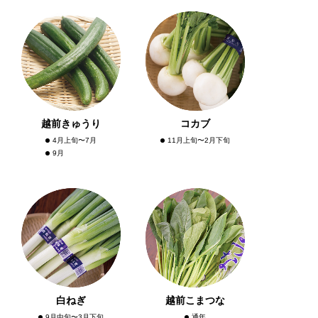
越前きゅうり
コカブ
4月上旬〜7月
11月上旬〜2月下旬
9月
白ねぎ
越前こまつな
9月中旬〜3月下旬
通年