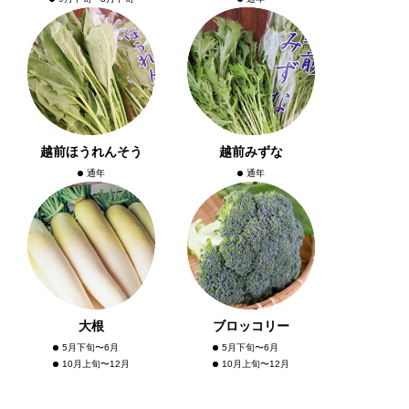
越前ほうれんそう
越前みずな
通年
通年
大根
ブロッコリー
5月下旬〜6月
5月下旬〜6月
10月上旬〜12月
10月上旬〜12月